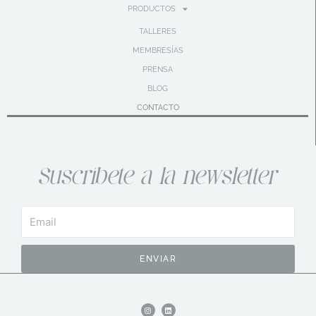
PRODUCTOS
TALLERES
MEMBRESÍAS
PRENSA
BLOG
CONTACTO
Suscríbete a la newsletter
Email
ENVIAR
I
L
n
i