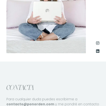
I
L
n
i
s
n
t
k
a
e
g
d
r
i
a
n
m
CONTACTA
Para cualquier duda puedes escribirme a
contacto@ponorden.com
y me pondré en contacto