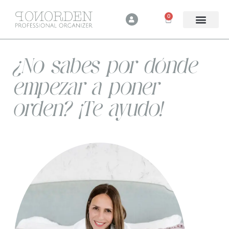
Ir
U
0
al
Carrito
s
e
contenido
r
¿No sabes por dónde
empezar a poner
orden? ¡Te ayudo!